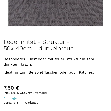
Zum
Lederimitat - Struktur -
Anfang
50x140cm - dunkelbraun
der
Bildergalerie
springen
Besonderes Kunstleder mit toller Struktur in sehr
dunklem braun.
Ideal für zum Beispiel Taschen oder auch Patches.
7,50 €
inkl. 19% MwSt., zzgl.
Versand
Auf Lager
Versand
3
-
4
Werktage