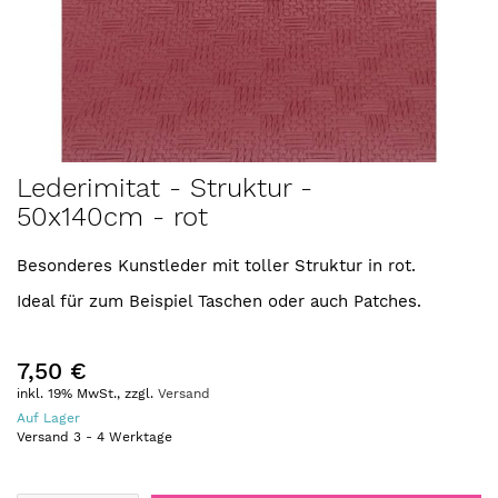
Zum
Lederimitat - Struktur -
Anfang
50x140cm - rot
der
Bildergalerie
springen
Besonderes Kunstleder mit toller Struktur in rot.
Ideal für zum Beispiel Taschen oder auch Patches.
7,50 €
inkl. 19% MwSt., zzgl.
Versand
Auf Lager
Versand
3
-
4
Werktage