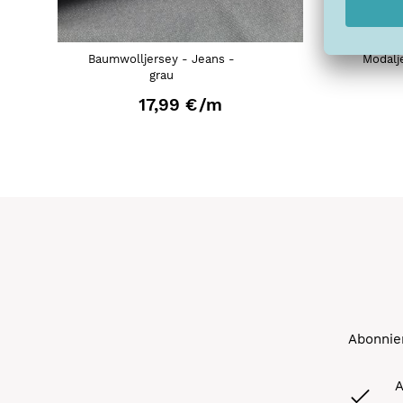
Baumwolljersey - Jeans -
Modalj
grau
17,99 €
/m
Abonnier
A