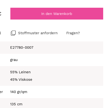
€
In den Warenkorb
l
Stoffmuster anfordern
Fragen?
E27780-0007
grau
55% Leinen
45% Viskose
er
140 gr/qm
135 cm