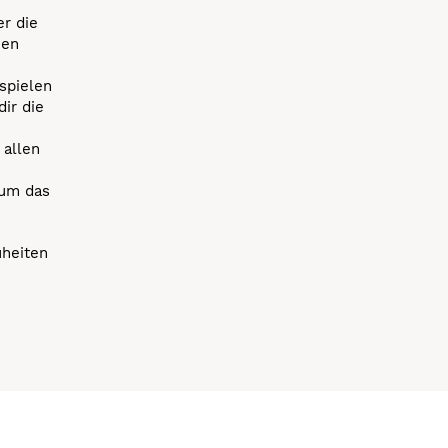
r die
uen
spielen
dir die
 allen
 um das
uheiten