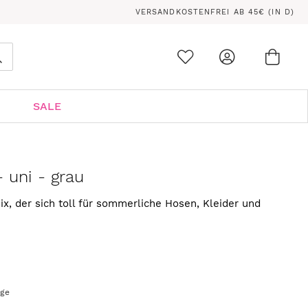
VERSANDKOSTENFREI AB 45€ (IN D)
Ware
0
Suche
SALE
- uni - grau
, der sich toll für sommerliche Hosen, Kleider und
age