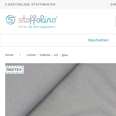
5 KOSTENLOSE STOFFMUSTER
DI
Neuheiten
Home
Leinen - Viskose - uni - grau
Zum
ÖKOTEX
Ende
der
Bildergalerie
springen