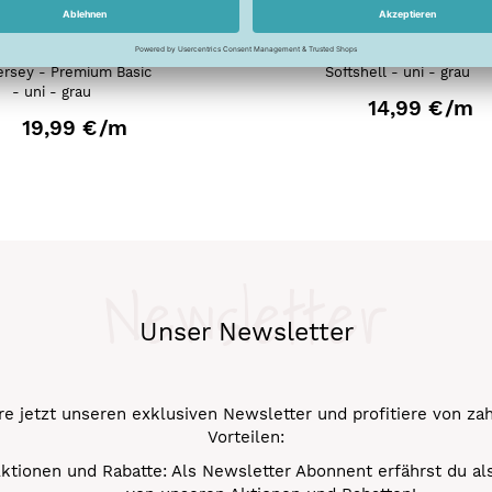
ersey - Premium Basic
Softshell - uni - grau
- uni - grau
14,99 €
/m
19,99 €
/m
Newsletter
Unser Newsletter
e jetzt unseren exklusiven Newsletter und profitiere von za
Vorteilen:
ktionen und Rabatte: Als Newsletter Abonnent erfährst du al