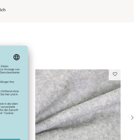
ich
W
S