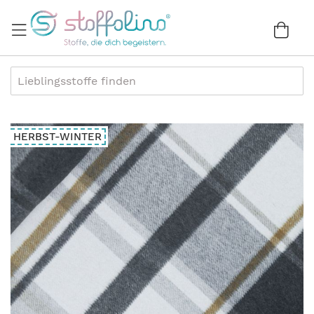
Direkt
zum
War
0
Inhalt
Zum
HERBST-WINTER
Ende
der
Bildergalerie
springen