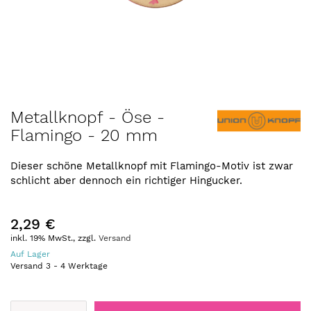
Zum
Metallknopf - Öse -
Anfang
Flamingo - 20 mm
der
Bildergalerie
springen
Dieser schöne Metallknopf mit Flamingo-Motiv ist zwar
schlicht aber dennoch ein richtiger Hingucker.
2,29 €
inkl. 19% MwSt., zzgl.
Versand
Auf Lager
Versand
3
-
4
Werktage