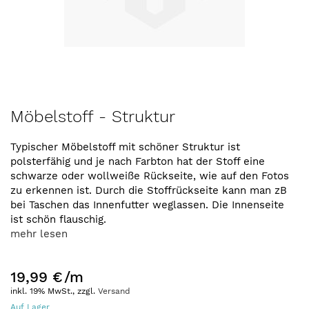
Zum
Möbelstoff - Struktur
Anfang
der
Typischer Möbelstoff mit schöner Struktur ist
Bildergalerie
polsterfähig und je nach Farbton hat der Stoff eine
springen
schwarze oder wollweiße Rückseite, wie auf den Fotos
zu erkennen ist. Durch die Stoffrückseite kann man zB
bei Taschen das Innenfutter weglassen. Die Innenseite
ist schön flauschig.
mehr lesen
19,99 €
/m
inkl. 19% MwSt., zzgl.
Versand
Auf Lager