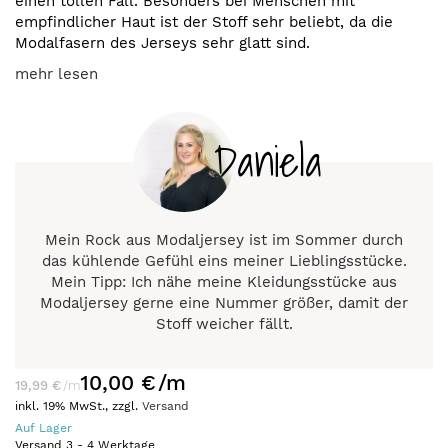
einen tollen Fall. Besonders bei Menschen mit
empfindlicher Haut ist der Stoff sehr beliebt, da die
Modalfasern des Jerseys sehr glatt sind.
mehr lesen
Daniela
Mein Rock aus Modaljersey ist im Sommer durch
das kühlende Gefühl eins meiner Lieblingsstücke.
Mein Tipp: Ich nähe meine Kleidungsstücke aus
Modaljersey gerne eine Nummer größer, damit der
Stoff weicher fällt.
10,00 €
/m
19,99 €
/m
inkl. 19% MwSt., zzgl.
Versand
Auf Lager
Versand
3
-
4
Werktage