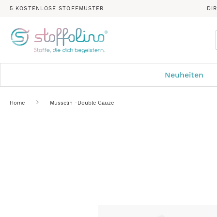
5 KOSTENLOSE STOFFMUSTER
DI
Neuheiten
Home
Musselin -Double Gauze
Zum
Ende
der
Bildergalerie
springen