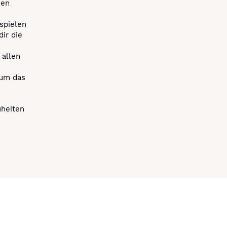
uen
spielen
dir die
 allen
 um das
uheiten