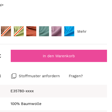
age
Mehr
€
In den Warenkorb
l
Stoffmuster anfordern
Fragen?
E35780-xxxx
100% Baumwolle