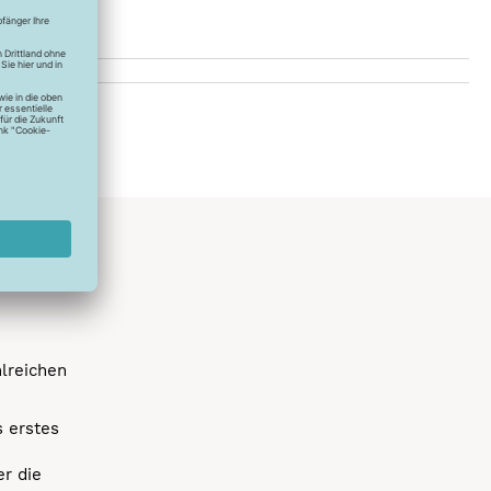
hlreichen
s erstes
r die