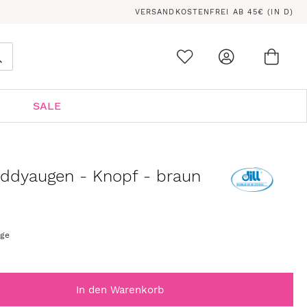
VERSANDKOSTENFREI AB 45€ (IN D)
Ware
0
Suche
SALE
ddyaugen - Knopf - braun
age
In den Warenkorb