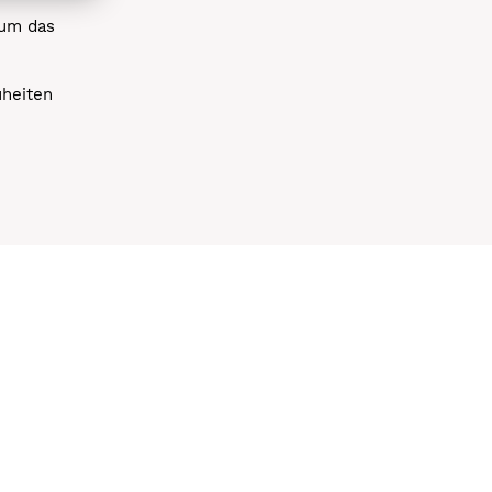
 um das
uheiten