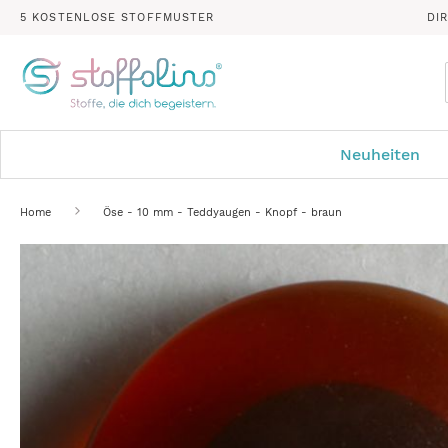
5 KOSTENLOSE STOFFMUSTER
DI
Neuheiten
Home
Öse - 10 mm - Teddyaugen - Knopf - braun
Zum
Ende
der
Bildergalerie
springen