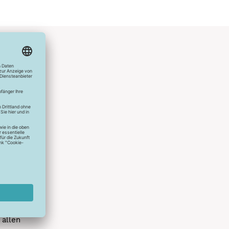
hlreichen
s erstes
r die
uen
spielen
dir die
 allen