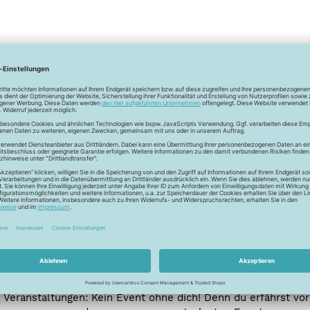
Newsletter
Unser Newsletter
e jetzt unseren exklusiven Newsletter und profitiere von za
Vorteilen:
ktionen und Rabatte: Als Newsletter Abonnent erfährst du al
von unseren Aktionen und Rabatten!
Neue Stoffe entdecken: Wir informieren dich regelmäßig übe
neuesten Stofftrends der Saison. Plane mit uns deine ne
Nähprojekte.
Inspiration: Lass dich von unseren kreativen Ideen und Nähbei
inspirieren! Wir teilen mit dir unsere DIY-Ideen und verraten 
heißesten Tipps und Tricks rund ums Nähen.
Veranstaltungen: Kein Event ohne dich! Denn du erfährst vor