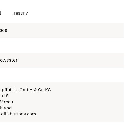
l
Fragen?
669
olyester
nopffabrik GmbH & Co KG
eld 5
Bärnau
hland
) dill-buttons.com