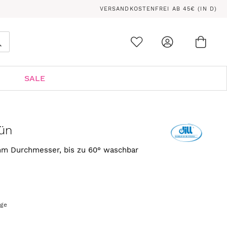
VERSANDKOSTENFREI AB 45€ (IN D)
Ware
0
Suche
SALE
ün
mm Durchmesser, bis zu 60° waschbar
age