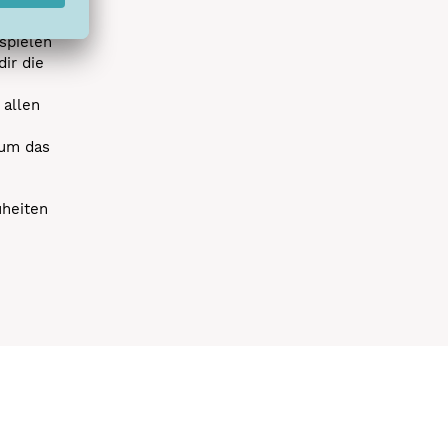
spielen
dir die
 allen
 um das
uheiten