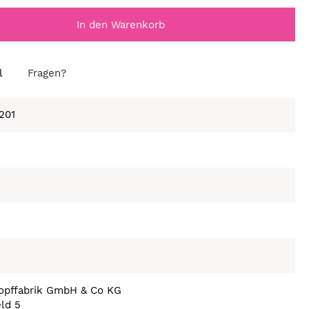
In den Warenkorb
l
Fragen?
201
nopffabrik GmbH & Co KG
eld 5