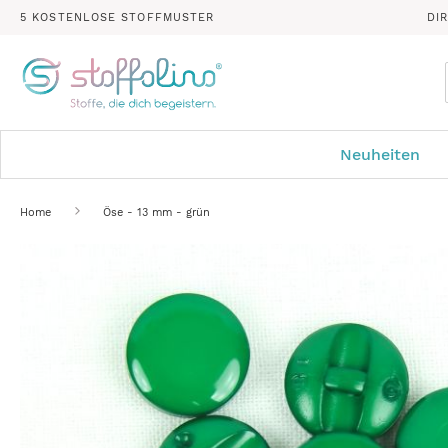
5 KOSTENLOSE STOFFMUSTER
DI
Neuheiten
Home
Öse - 13 mm - grün
Zum
Ende
der
Bildergalerie
springen