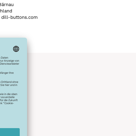
Bärnau
hland
) dill-buttons.com
hlreichen
s erstes
r die
uen