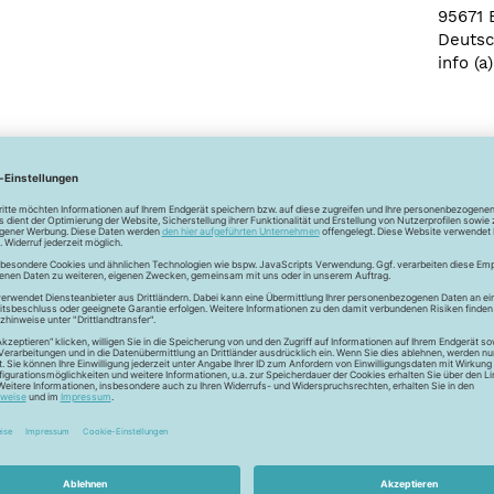
95671 
Deutsc
info (a
Newsletter
Unser Newsletter
e jetzt unseren exklusiven Newsletter und profitiere von za
Vorteilen:
ktionen und Rabatte: Als Newsletter Abonnent erfährst du al
von unseren Aktionen und Rabatten!
Neue Stoffe entdecken: Wir informieren dich regelmäßig übe
neuesten Stofftrends der Saison. Plane mit uns deine ne