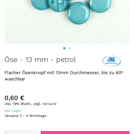
Zum
Öse - 13 mm - petrol
Anfang
der
Flacher Ösenknopf mit 13mm Durchmesser, bis zu 60°
Bildergalerie
waschbar
springen
0,60 €
inkl. 19% MwSt., zzgl.
Versand
Auf Lager
Versand
3
-
4
Werktage