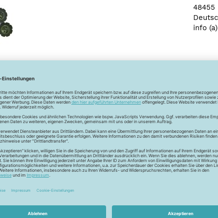
48455 
Deutsc
info (
Newsletter
Unser Newsletter
e jetzt unseren exklusiven Newsletter und profitiere von za
Vorteilen:
ktionen und Rabatte: Als Newsletter Abonnent erfährst du al
von unseren Aktionen und Rabatten!
Neue Stoffe entdecken: Wir informieren dich regelmäßig übe
neuesten Stofftrends der Saison. Plane mit uns deine ne