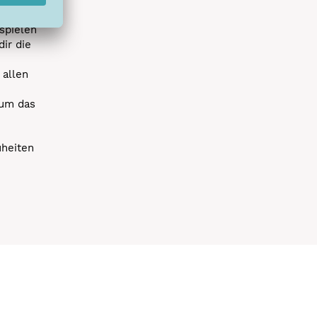
spielen
dir die
 allen
 um das
uheiten