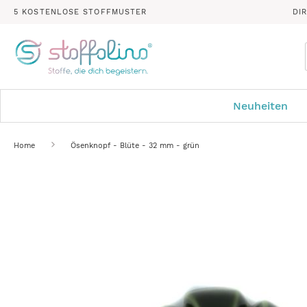
5 KOSTENLOSE STOFFMUSTER
DI
Neuheiten
Home
Ösenknopf - Blüte - 32 mm - grün
Zum
Ende
der
Bildergalerie
springen