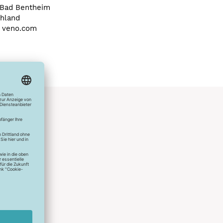
Bad Bentheim
hland
a) veno.com
hlreichen
s erstes
r die
uen