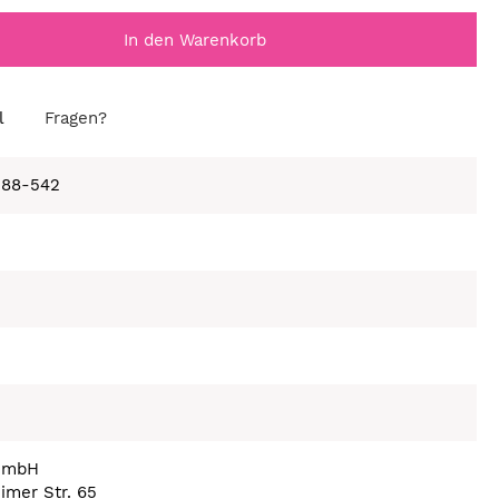
In den Warenkorb
l
Fragen?
388-542
GmbH
imer Str. 65