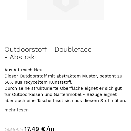
Zum
Outdoorstoff - Doubleface
Anfang
- Abstrakt
der
Bildergalerie
springen
Aus Alt mach Neu!
Dieser Outdoorstoff mit abstraktem Muster, besteht zu
58% aus recyceltem Kunststoff.
Durch seine strukturierte Oberfläche eignet er sich gut
für Outdoorkissen und Gartenmöbel - Bezüge eignet
aber auch eine Tasche lässt sich aus diesem Stoff nähen.
mehr lesen
17,49 €
/m
24,99 €
/m