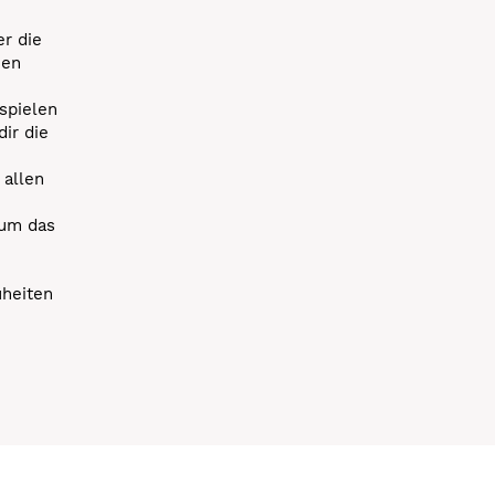
r die
uen
spielen
dir die
 allen
 um das
uheiten