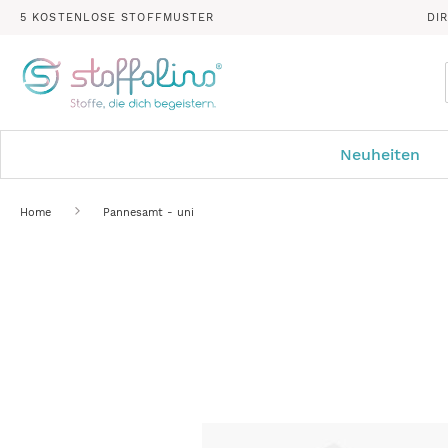
5 KOSTENLOSE STOFFMUSTER
DI
Neuheiten
Home
Pannesamt - uni
Zum
Ende
der
Bildergalerie
springen