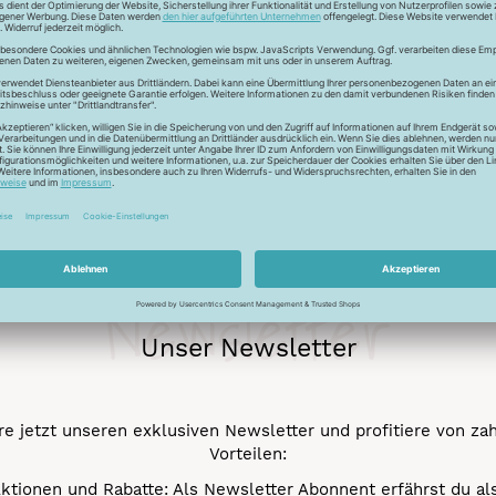
amt, jedoch leichter und weich fließender, da er dünner gewebt
gelartige Oberfläche des Pannesamt entsteht durch das sogenannt
Muster in den Flor einpanniert werden.
Newsletter
Unser Newsletter
e jetzt unseren exklusiven Newsletter und profitiere von za
Vorteilen:
ktionen und Rabatte: Als Newsletter Abonnent erfährst du al