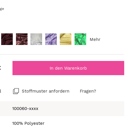
age
Mehr
€
In den Warenkorb
l
Stoffmuster anfordern
Fragen?
100060-xxxx
100% Polyester