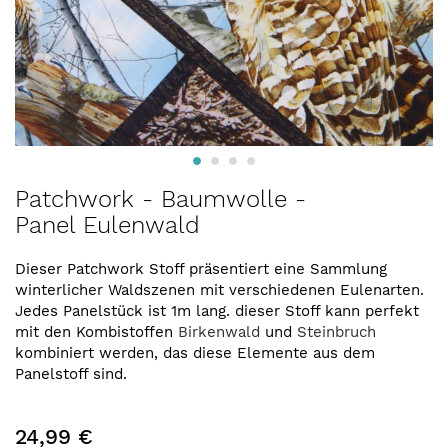
Zum
Patchwork - Baumwolle -
Anfang
Panel Eulenwald
der
Bildergalerie
springen
Dieser Patchwork Stoff präsentiert eine Sammlung
winterlicher Waldszenen mit verschiedenen Eulenarten.
Jedes Panelstück ist 1m lang. dieser Stoff kann perfekt
mit den Kombistoffen
Birkenwald
und
Steinbruch
kombiniert werden, das diese Elemente aus dem
Panelstoff sind.
24,99 €