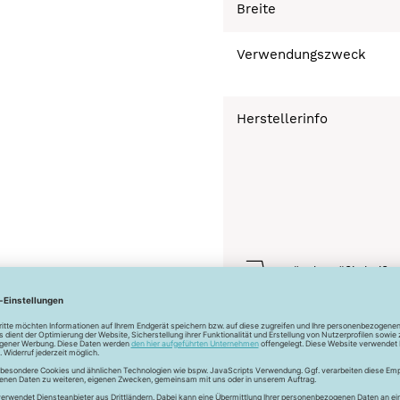
Breite
Verwendungszweck
Herstellerinfo
Bügeln mäßig heiß 
Normalwäsche 30°
Trocknen nicht mögl