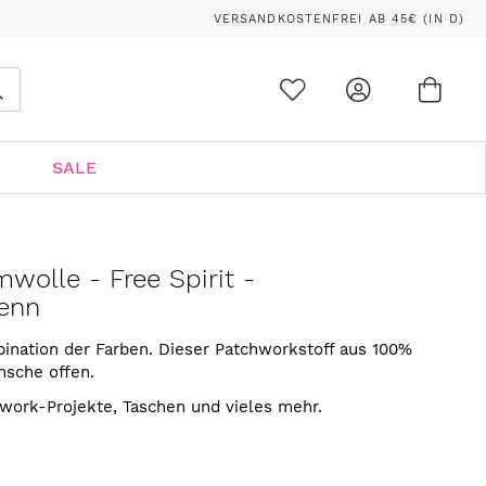
VERSANDKOSTENFREI AB 45€ (IN D)
Ware
0
Suche
SALE
wolle - Free Spirit -
Penn
ination der Farben. Dieser Patchworkstoff aus 100%
nsche offen.
hwork-Projekte, Taschen und vieles mehr.