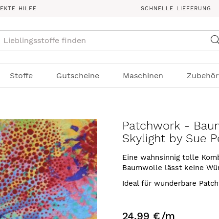
REKTE HILFE
SCHNELLE LIEFERUNG
Suche
Stoffe
Gutscheine
Maschinen
Zubehör
Patchwork - Baum
Skylight by Sue 
Eine wahnsinnig tolle Komb
Baumwolle lässt keine Wü
Ideal für wunderbare Patc
24,99 €
/m