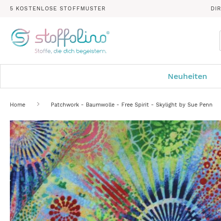
5 KOSTENLOSE STOFFMUSTER
DI
Neuheiten
Home
Patchwork - Baumwolle - Free Spirit - Skylight by Sue Penn
Zum
Ende
der
Bildergalerie
springen