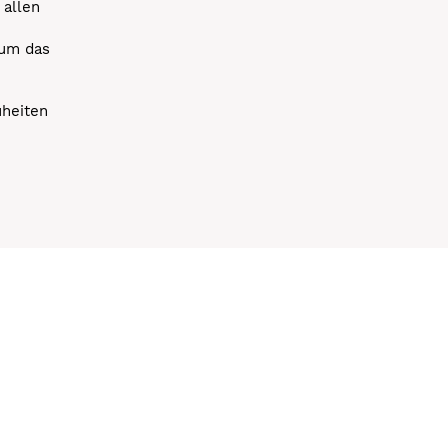
 allen
 um das
uheiten