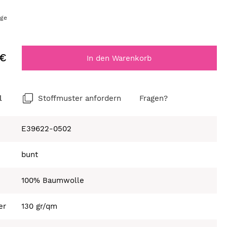
age
 €
In den Warenkorb
l
Stoffmuster anfordern
Fragen?
E39622-0502
bunt
100% Baumwolle
er
130 gr/qm