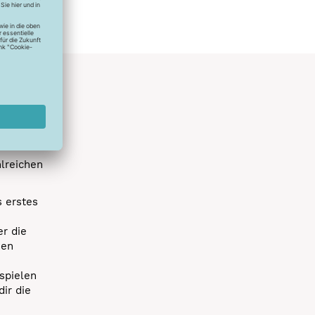
hlreichen
s erstes
r die
uen
spielen
dir die