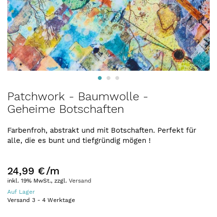
Zum
Patchwork - Baumwolle -
Anfang
Geheime Botschaften
der
Bildergalerie
springen
Farbenfroh, abstrakt und mit Botschaften. Perfekt für
alle, die es bunt und tiefgründig mögen !
24,99 €
/m
inkl. 19% MwSt., zzgl.
Versand
Auf Lager
Versand
3
-
4
Werktage