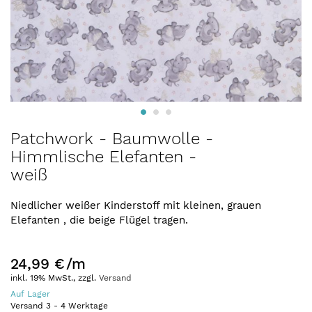
Zum
Patchwork - Baumwolle -
Anfang
Himmlische Elefanten -
der
weiß
Bildergalerie
springen
Niedlicher weißer Kinderstoff mit kleinen, grauen
Elefanten , die beige Flügel tragen.
24,99 €
/m
inkl. 19% MwSt., zzgl.
Versand
Auf Lager
Versand
3
-
4
Werktage