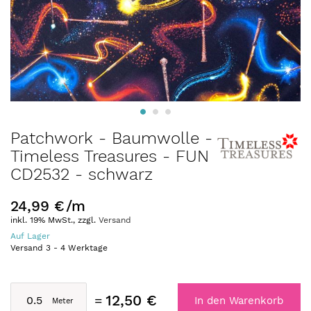
Zum
Patchwork - Baumwolle -
Anfang
Timeless Treasures - FUN
der
CD2532 - schwarz
Bildergalerie
springen
24,99 €
/m
inkl. 19% MwSt., zzgl.
Versand
Auf Lager
Versand
3
-
4
Werktage
12,50 €
In den Warenkorb