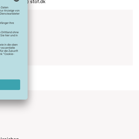
stof (a) stof.dk
150°C
C