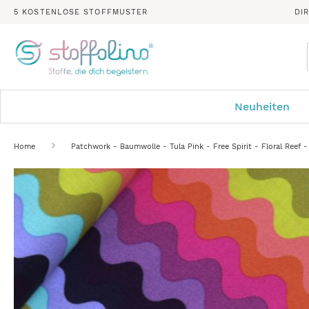
5 KOSTENLOSE STOFFMUSTER
DI
Neuheiten
Home
Patchwork - Baumwolle - Tula Pink - Free Spirit - Floral Reef 
Zum
Ende
der
Bildergalerie
springen