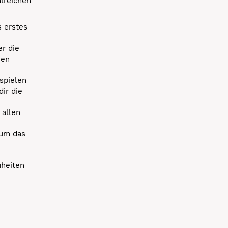
hlreichen
s erstes
r die
uen
spielen
dir die
 allen
 um das
uheiten