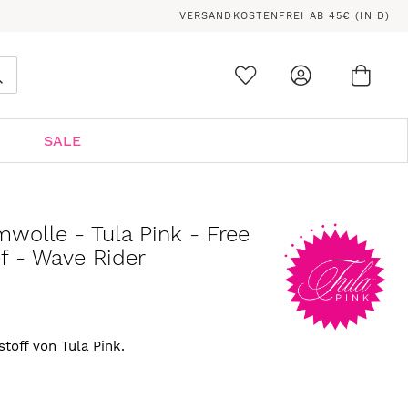
VERSANDKOSTENFREI AB 45€ (IN D)
Ware
0
Suche
SALE
wolle - Tula Pink - Free
ef - Wave Rider
off von Tula Pink.
.