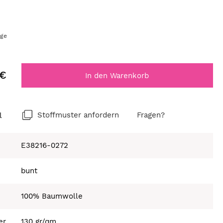
age
 €
In den Warenkorb
l
Stoffmuster anfordern
Fragen?
E38216-0272
bunt
100% Baumwolle
er
130 gr/qm