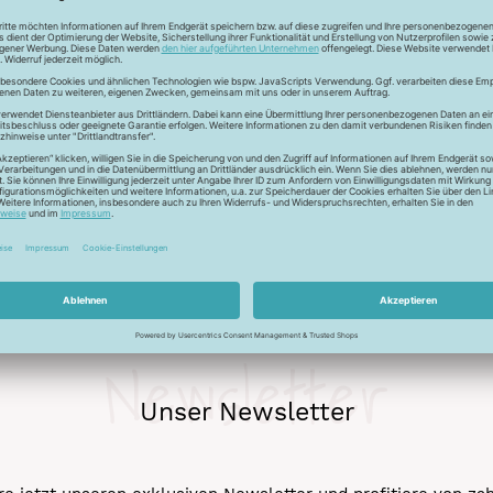
Bügeln mäßig heiß 
Normalwäsche 30°
Trocknen normal
Newsletter
Unser Newsletter