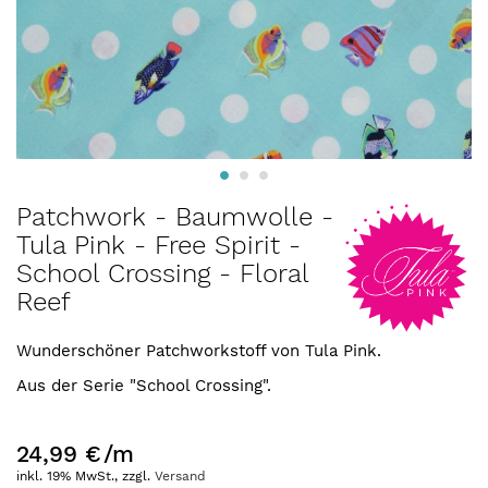
Zum
Patchwork - Baumwolle -
Anfang
Tula Pink - Free Spirit -
der
School Crossing - Floral
Bildergalerie
springen
Reef
Wunderschöner Patchworkstoff von Tula Pink.
Aus der Serie "School Crossing".
24,99 €
/m
inkl. 19% MwSt., zzgl.
Versand