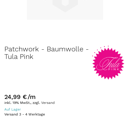
Zum
Patchwork - Baumwolle -
Anfang
Tula Pink
der
Bildergalerie
springen
24,99 €
/m
inkl. 19% MwSt., zzgl.
Versand
Auf Lager
Versand
3
-
4
Werktage