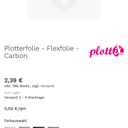
Zum
Plotterfolie - Flexfolie -
Anfang
Carbon
der
Bildergalerie
springen
2,39 €
inkl. 19% MwSt., zzgl.
Versand
Auf Lager
Versand
3
-
4
Werktage
0,00 €
/qm
Farbauswahl