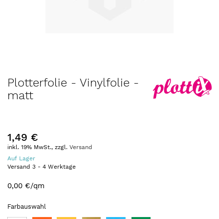
Zum
Plotterfolie - Vinylfolie -
Anfang
matt
der
Bildergalerie
springen
1,49 €
inkl. 19% MwSt., zzgl.
Versand
Auf Lager
Versand
3
-
4
Werktage
0,00 €
/qm
Farbauswahl