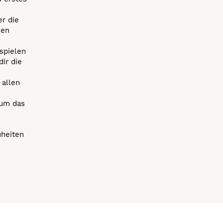
r die
uen
spielen
dir die
 allen
 um das
uheiten