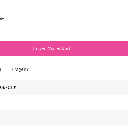
age
In den Warenkorb
l
Fragen?
406-0101
e