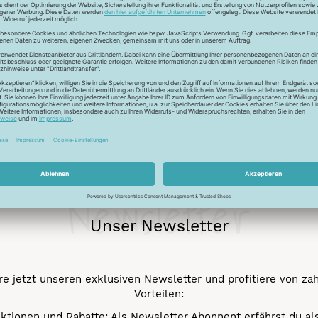
ur Lichtreflektion und glänzen deshalb besonders. Durch den tr
 Verstick- und Vernähbarkeit. Darüber hinaus bleibt der tolle 
mehr.
Newsletter
Unser Newsletter
e jetzt unseren exklusiven Newsletter und profitiere von za
Vorteilen:
ktionen und Rabatte: Als Newsletter Abonnent erfährst du al