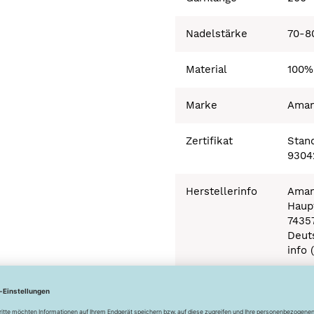
Nadelstärke
70-8
Material
100%
Marke
Ama
Zertifikat
Stand
9304
Herstellerinfo
Aman
Haupt
7435
Deut
info 
Besonderheiten
Ökot