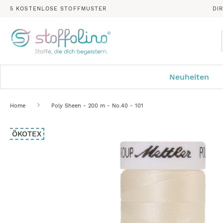
5 KOSTENLOSE STOFFMUSTER
DI
Neuheiten
Home
Poly Sheen - 200 m - No.40 - 101
Zum
ÖKOTEX
Ende
der
Bildergalerie
springen