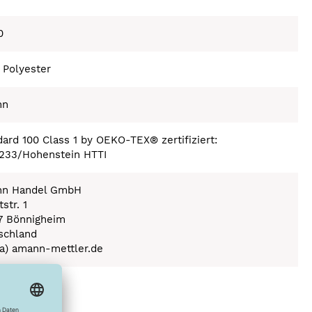
0
 Polyester
nn
ard 100 Class 1 by OEKO-TEX® zertifiziert:
233/Hohenstein HTTI
n Handel GmbH
str. 1
7 Bönnigheim
schland
(a) amann-mettler.de
ex