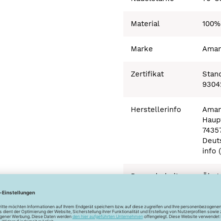
Material
100%
Marke
Ama
Zertifikat
Stand
9304
Herstellerinfo
Aman
Haupt
7435
Deut
info 
Besonderheiten
Ökot