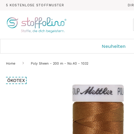
5 KOSTENLOSE STOFFMUSTER
DI
Neuheiten
Home
Poly Sheen - 200 m - No.40 - 1032
Zum
ÖKOTEX
Ende
der
Bildergalerie
springen