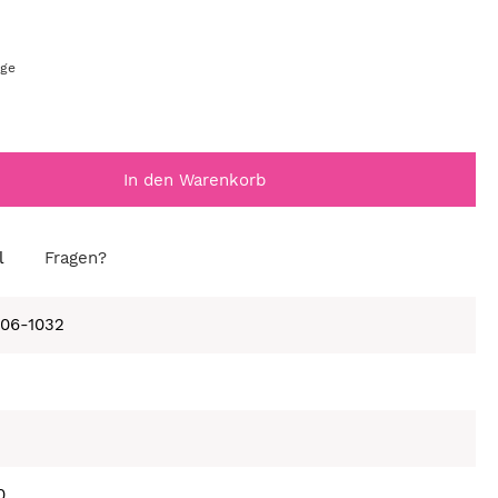
age
In den Warenkorb
l
Fragen?
406-1032
0