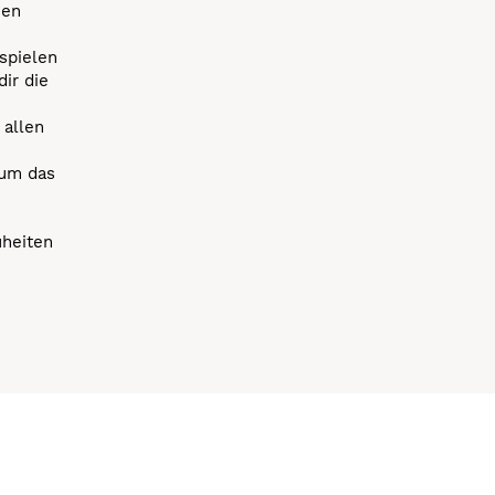
uen
spielen
dir die
 allen
 um das
uheiten