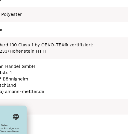
 Polyester
nn
ard 100 Class 1 by OEKO-TEX® zertifiziert:
233/Hohenstein HTTI
n Handel GmbH
str. 1
7 Bönnigheim
schland
(a) amann-mettler.de
ex