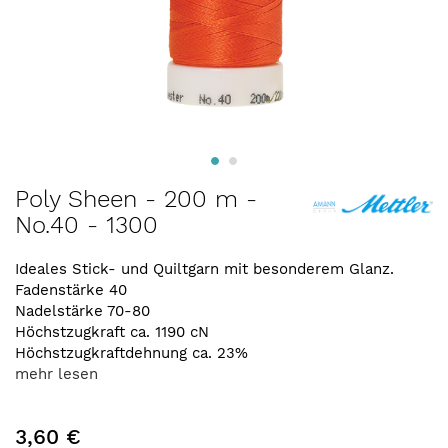
Zum
Poly Sheen - 200 m -
Anfang
No.40 - 1300
der
Bildergalerie
springen
Ideales Stick- und Quiltgarn mit besonderem Glanz.
Fadenstärke 40
Nadelstärke 70-80
Höchstzugkraft ca. 1190 cN
Höchstzugkraftdehnung ca. 23%
mehr lesen
3,60 €