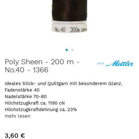
Zum
Poly Sheen - 200 m -
Anfang
No.40 - 1366
der
Bildergalerie
springen
Ideales Stick- und Quiltgarn mit besonderem Glanz.
Fadenstärke 40
Nadelstärke 70-80
Höchstzugkraft ca. 1190 cN
Höchstzugkraftdehnung ca. 23%
mehr lesen
3,60 €