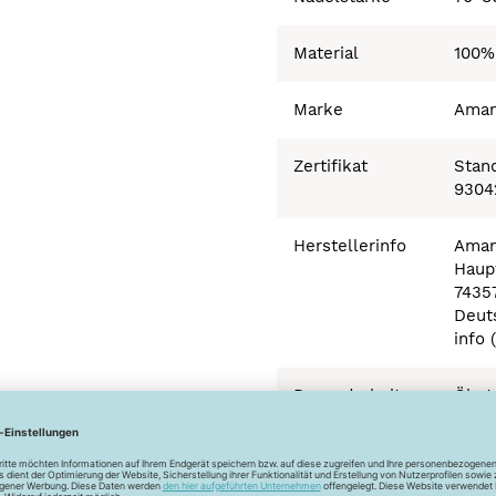
Material
100%
Marke
Ama
Zertifikat
Stand
9304
Herstellerinfo
Aman
Haupt
7435
Deut
info 
Besonderheiten
Ökot