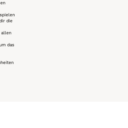
uen
spielen
dir die
 allen
 um das
uheiten