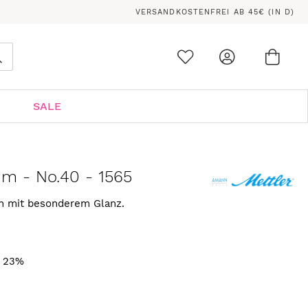
VERSANDKOSTENFREI AB 45€ (IN D)
Ware
0
Suche
SALE
 m - No.40 - 1565
rn mit besonderem Glanz.
. 23%