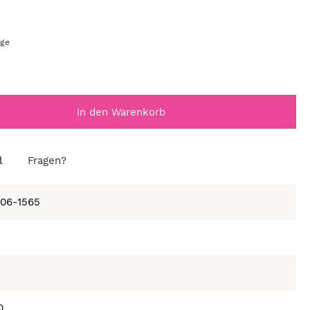
age
In den Warenkorb
l
Fragen?
406-1565
0