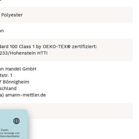
 Polyester
nn
ard 100 Class 1 by OEKO-TEX® zertifiziert:
233/Hohenstein HTTI
n Handel GmbH
str. 1
7 Bönnigheim
schland
(a) amann-mettler.de
ex