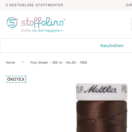
5 KOSTENLOSE STOFFMUSTER
DI
Neuheiten
Home
Poly Sheen - 200 m - No.40 - 1565
Zum
ÖKOTEX
Ende
der
Bildergalerie
springen