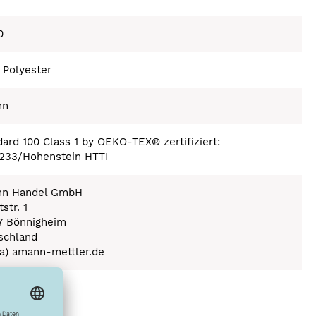
0
 Polyester
nn
ard 100 Class 1 by OEKO-TEX® zertifiziert:
233/Hohenstein HTTI
n Handel GmbH
str. 1
7 Bönnigheim
schland
(a) amann-mettler.de
ex