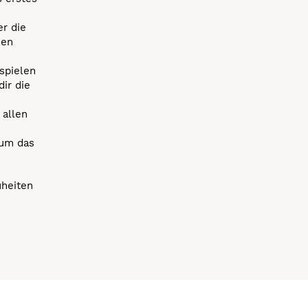
r die
uen
spielen
dir die
 allen
 um das
uheiten