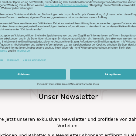
ur Lichtreflektion und glänzen deshalb besonders. Durch den tr
 Verstick- und Vernähbarkeit. Darüber hinaus bleibt der tolle 
mehr.
Newsletter
Unser Newsletter
e jetzt unseren exklusiven Newsletter und profitiere von za
Vorteilen:
ktionen und Rabatte: Als Newsletter Abonnent erfährst du al