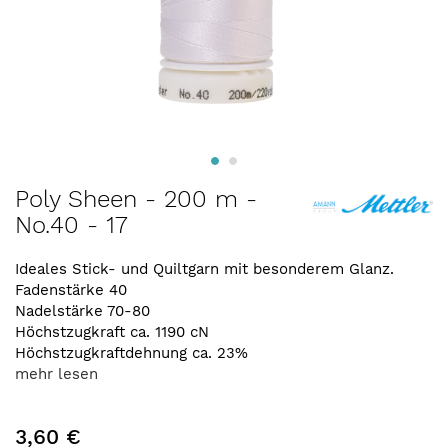
Zum
Poly Sheen - 200 m -
Anfang
No.40 - 17
der
Bildergalerie
springen
Ideales Stick- und Quiltgarn mit besonderem Glanz.
Fadenstärke 40
Nadelstärke 70-80
Höchstzugkraft ca. 1190 cN
Höchstzugkraftdehnung ca. 23%
mehr lesen
3,60 €