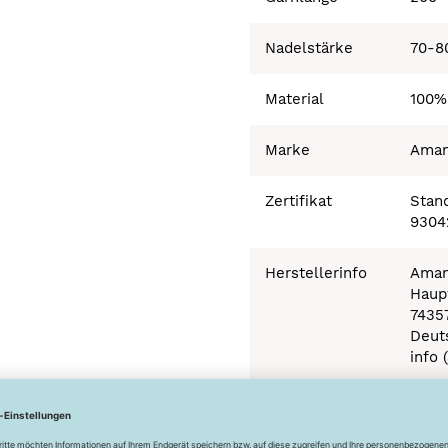
Nadelstärke
70-8
Material
100%
Marke
Ama
Zertifikat
Stand
9304
Herstellerinfo
Aman
Haupt
7435
Deut
info 
Besonderheiten
Ökot