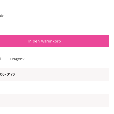
age
In den Warenkorb
l
Fragen?
406-0176
e