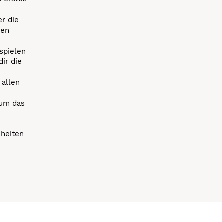
r die
uen
spielen
dir die
 allen
 um das
uheiten