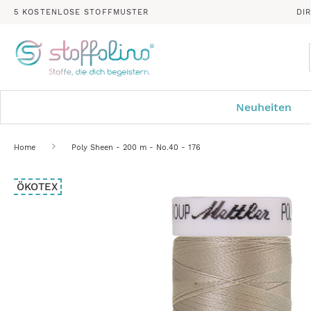
5 KOSTENLOSE STOFFMUSTER
DI
Neuheiten
Home
Poly Sheen - 200 m - No.40 - 176
Zum
ÖKOTEX
Ende
der
Bildergalerie
springen