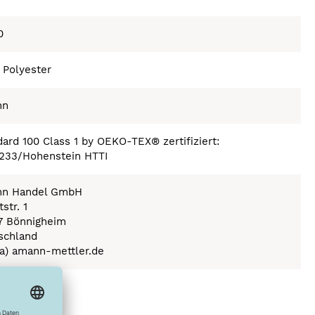
0
 Polyester
nn
ard 100 Class 1 by OEKO-TEX® zertifiziert:
233/Hohenstein HTTI
n Handel GmbH
str. 1
7 Bönnigheim
schland
(a) amann-mettler.de
ex