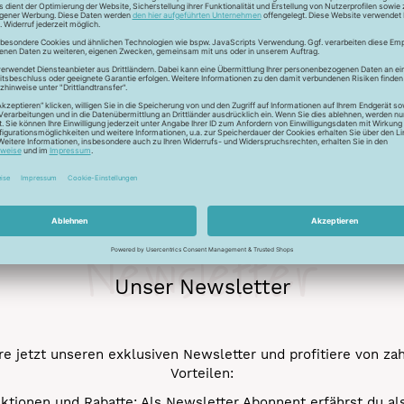
ur Lichtreflektion und glänzen deshalb besonders. Durch den tr
 Verstick- und Vernähbarkeit. Darüber hinaus bleibt der tolle 
mehr.
Newsletter
Unser Newsletter
e jetzt unseren exklusiven Newsletter und profitiere von za
Vorteilen:
ktionen und Rabatte: Als Newsletter Abonnent erfährst du al