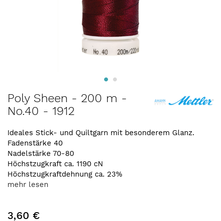
Zum
Poly Sheen - 200 m -
Anfang
No.40 - 1912
der
Bildergalerie
springen
Ideales Stick- und Quiltgarn mit besonderem Glanz.
Fadenstärke 40
Nadelstärke 70-80
Höchstzugkraft ca. 1190 cN
Höchstzugkraftdehnung ca. 23%
mehr lesen
3,60 €