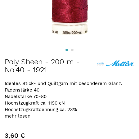
Zum
Poly Sheen - 200 m -
Anfang
No.40 - 1921
der
Bildergalerie
springen
Ideales Stick- und Quiltgarn mit besonderem Glanz.
Fadenstärke 40
Nadelstärke 70-80
Höchstzugkraft ca. 1190 cN
Höchstzugkraftdehnung ca. 23%
mehr lesen
3,60 €