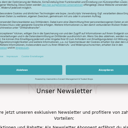
ur Lichtreflektion und glänzen deshalb besonders. Durch den tr
 Verstick- und Vernähbarkeit. Darüber hinaus bleibt der tolle 
mehr.
Newsletter
Unser Newsletter
e jetzt unseren exklusiven Newsletter und profitiere von za
Vorteilen:
ktionen und Rabatte: Als Newsletter Abonnent erfährst du al