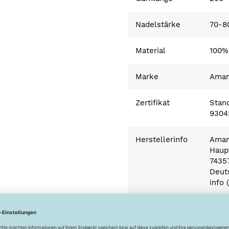
Nadelstärke
70-8
Material
100%
Marke
Ama
Zertifikat
Stand
9304
Herstellerinfo
Aman
Haupt
7435
Deut
info 
Besonderheiten
Ökot