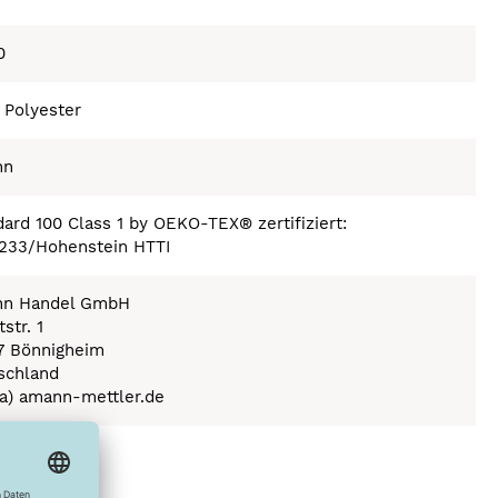
0
 Polyester
nn
ard 100 Class 1 by OEKO-TEX® zertifiziert:
233/Hohenstein HTTI
n Handel GmbH
str. 1
7 Bönnigheim
schland
(a) amann-mettler.de
ex