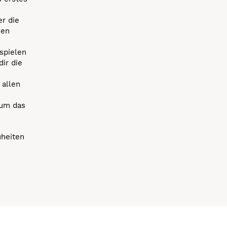
r die
uen
spielen
dir die
 allen
 um das
uheiten