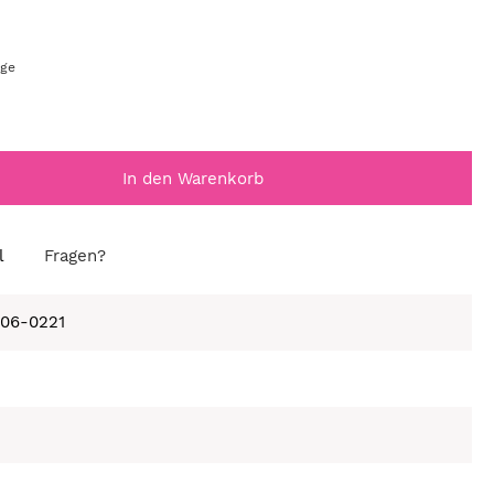
age
In den Warenkorb
l
Fragen?
406-0221