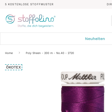
5 KOSTENLOSE STOFFMUSTER
DI
Neuheiten
Home
Poly Sheen - 200 m - No.40 - 2720
Zum
ÖKOTEX
Ende
der
Bildergalerie
springen