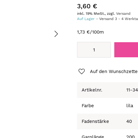
3,60 €
inkl. 19% MwSt., zzgl.
Versand
Auf Lager
Versand
3
-
4
Werkt
1,73 €
/100m
Auf den Wunschzette
Artikelnr.
11-3
Farbe
lila
Fadenstärke
40
Garnlänge
200