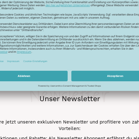
ur Lichtreflektion und glänzen deshalb besonders. Durch den tr
 Verstick- und Vernähbarkeit. Darüber hinaus bleibt der tolle 
mehr.
Newsletter
Unser Newsletter
e jetzt unseren exklusiven Newsletter und profitiere von za
Vorteilen:
ktionen und Rabatte: Als Newsletter Abonnent erfährst du al