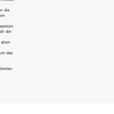
r die
uen
spielen
dir die
 allen
 um das
uheiten