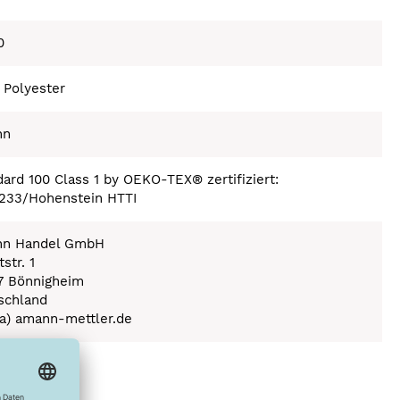
0
 Polyester
nn
ard 100 Class 1 by OEKO-TEX® zertifiziert:
233/Hohenstein HTTI
n Handel GmbH
str. 1
7 Bönnigheim
schland
(a) amann-mettler.de
ex