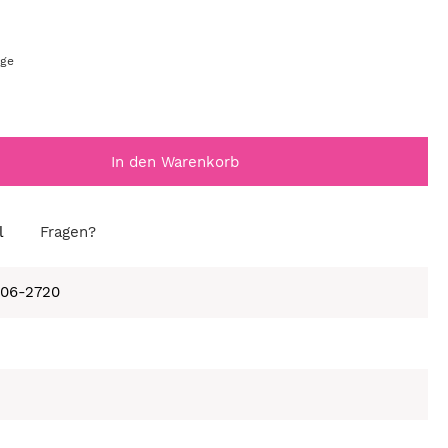
age
In den Warenkorb
l
Fragen?
406-2720