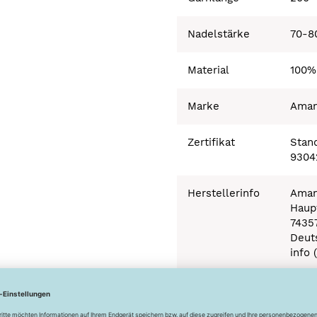
Nadelstärke
70-8
Material
100%
Marke
Ama
Zertifikat
Stand
9304
Herstellerinfo
Aman
Haupt
7435
Deut
info 
Besonderheiten
Ökot