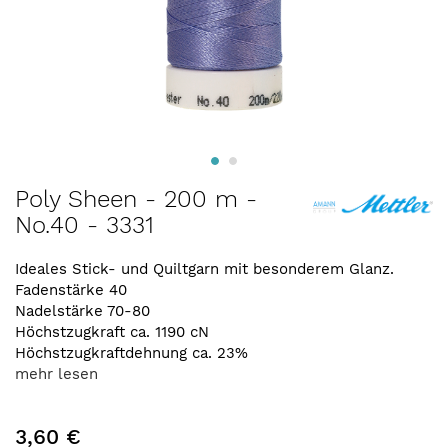
Zum
Poly Sheen - 200 m -
Anfang
No.40 - 3331
der
Bildergalerie
springen
Ideales Stick- und Quiltgarn mit besonderem Glanz.
Fadenstärke 40
Nadelstärke 70-80
Höchstzugkraft ca. 1190 cN
Höchstzugkraftdehnung ca. 23%
mehr lesen
3,60 €