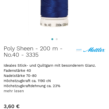
Zum
Poly Sheen - 200 m -
Anfang
No.40 - 3335
der
Bildergalerie
springen
Ideales Stick- und Quiltgarn mit besonderem Glanz.
Fadenstärke 40
Nadelstärke 70-80
Höchstzugkraft ca. 1190 cN
Höchstzugkraftdehnung ca. 23%
mehr lesen
3,60 €