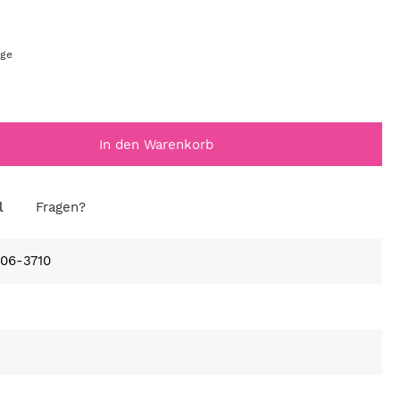
age
In den Warenkorb
l
Fragen?
406-3710