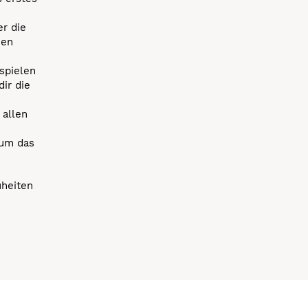
r die
uen
spielen
dir die
 allen
 um das
uheiten