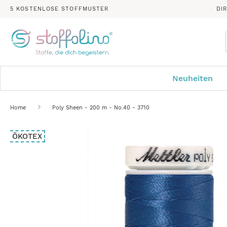
5 KOSTENLOSE STOFFMUSTER
DI
Neuheiten
Home
Poly Sheen - 200 m - No.40 - 3710
Zum
ÖKOTEX
Ende
der
Bildergalerie
springen