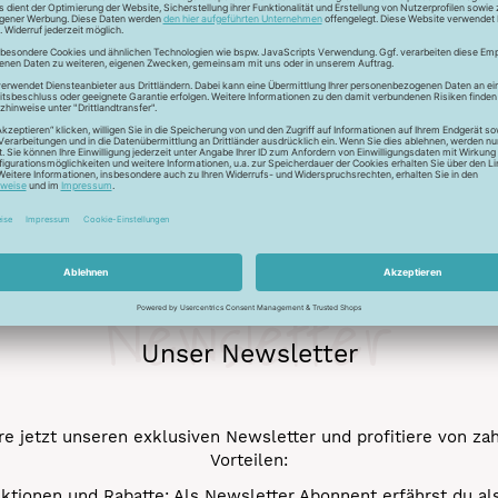
ur Lichtreflektion und glänzen deshalb besonders. Durch den tr
 Verstick- und Vernähbarkeit. Darüber hinaus bleibt der tolle 
mehr.
Newsletter
Unser Newsletter
e jetzt unseren exklusiven Newsletter und profitiere von za
Vorteilen:
ktionen und Rabatte: Als Newsletter Abonnent erfährst du al