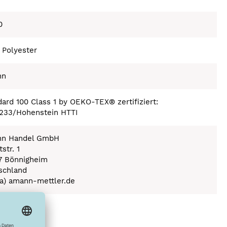
0
 Polyester
nn
ard 100 Class 1 by OEKO-TEX® zertifiziert:
233/Hohenstein HTTI
n Handel GmbH
str. 1
7 Bönnigheim
schland
(a) amann-mettler.de
ex