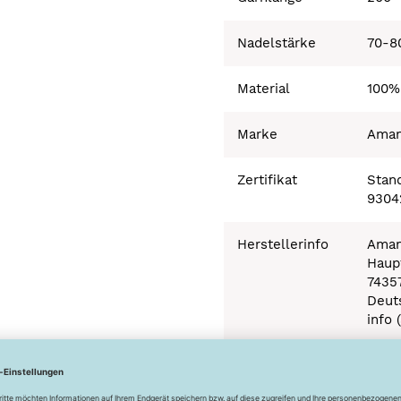
Nadelstärke
70-8
Material
100%
Marke
Ama
Zertifikat
Stand
9304
Herstellerinfo
Aman
Haupt
7435
Deut
info 
Besonderheiten
Ökot