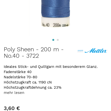
Zum
Poly Sheen - 200 m -
Anfang
No.40 - 3722
der
Bildergalerie
springen
Ideales Stick- und Quiltgarn mit besonderem Glanz.
Fadenstärke 40
Nadelstärke 70-80
Höchstzugkraft ca. 1190 cN
Höchstzugkraftdehnung ca. 23%
mehr lesen
3,60 €