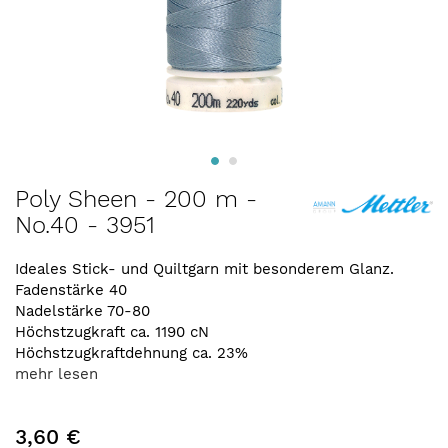
Zum
Poly Sheen - 200 m -
Anfang
No.40 - 3951
der
Bildergalerie
springen
Ideales Stick- und Quiltgarn mit besonderem Glanz.
Fadenstärke 40
Nadelstärke 70-80
Höchstzugkraft ca. 1190 cN
Höchstzugkraftdehnung ca. 23%
mehr lesen
3,60 €