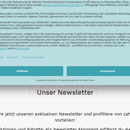
ur Lichtreflektion und glänzen deshalb besonders. Durch den tr
 Verstick- und Vernähbarkeit. Darüber hinaus bleibt der tolle 
mehr.
Newsletter
Unser Newsletter
e jetzt unseren exklusiven Newsletter und profitiere von za
Vorteilen:
ktionen und Rabatte: Als Newsletter Abonnent erfährst du al