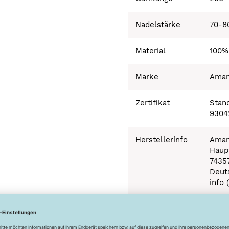
Nadelstärke
70-8
Material
100%
Marke
Ama
Zertifikat
Stand
9304
Herstellerinfo
Aman
Haupt
7435
Deut
info 
Besonderheiten
Ökot