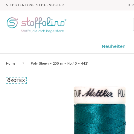
5 KOSTENLOSE STOFFMUSTER
DI
Neuheiten
Home
Poly Sheen - 200 m - No.40 - 4421
Zum
ÖKOTEX
Ende
der
Bildergalerie
springen