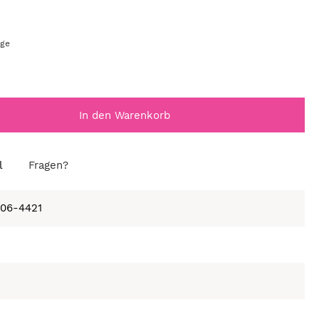
age
In den Warenkorb
l
Fragen?
406-4421