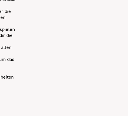
r die
uen
spielen
dir die
 allen
 um das
uheiten