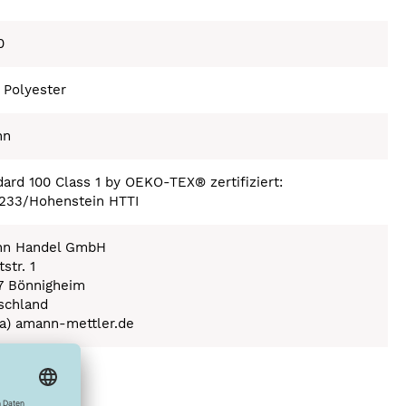
0
 Polyester
nn
ard 100 Class 1 by OEKO-TEX® zertifiziert:
233/Hohenstein HTTI
n Handel GmbH
str. 1
7 Bönnigheim
schland
(a) amann-mettler.de
ex