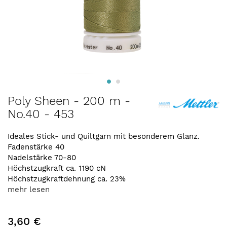
Zum
Poly Sheen - 200 m -
Anfang
No.40 - 453
der
Bildergalerie
springen
Ideales Stick- und Quiltgarn mit besonderem Glanz.
Fadenstärke 40
Nadelstärke 70-80
Höchstzugkraft ca. 1190 cN
Höchstzugkraftdehnung ca. 23%
mehr lesen
3,60 €