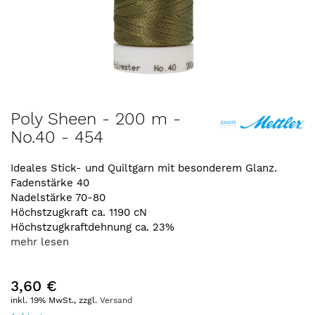
Zum
Poly Sheen - 200 m -
Anfang
No.40 - 454
der
Bildergalerie
springen
Ideales Stick- und Quiltgarn mit besonderem Glanz.
Fadenstärke 40
Nadelstärke 70-80
Höchstzugkraft ca. 1190 cN
Höchstzugkraftdehnung ca. 23%
mehr lesen
3,60 €
inkl. 19% MwSt., zzgl.
Versand