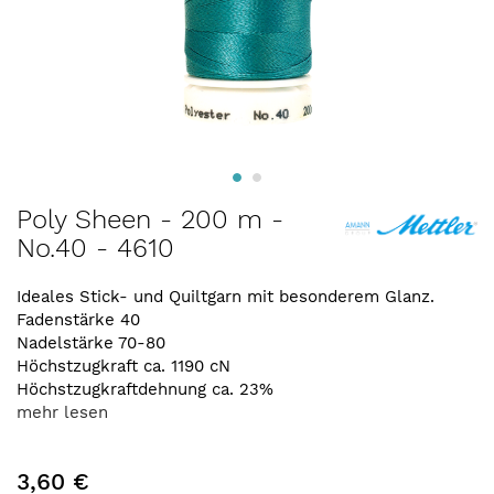
Zum
Poly Sheen - 200 m -
Anfang
No.40 - 4610
der
Bildergalerie
springen
Ideales Stick- und Quiltgarn mit besonderem Glanz.
Fadenstärke 40
Nadelstärke 70-80
Höchstzugkraft ca. 1190 cN
Höchstzugkraftdehnung ca. 23%
mehr lesen
3,60 €