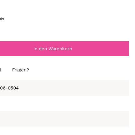
age
In den Warenkorb
l
Fragen?
406-0504