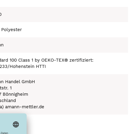
0
 Polyester
nn
ard 100 Class 1 by OEKO-TEX® zertifiziert:
233/Hohenstein HTTI
n Handel GmbH
str. 1
7 Bönnigheim
schland
(a) amann-mettler.de
ex