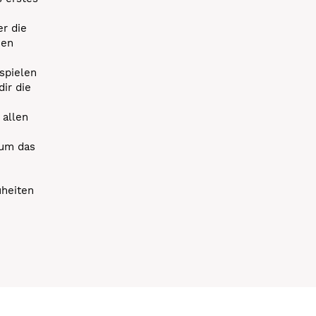
r die
uen
spielen
dir die
 allen
 um das
uheiten