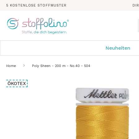
5 KOSTENLOSE STOFFMUSTER
DI
Neuheiten
Home
Poly Sheen - 200 m - No.40 - 504
Zum
ÖKOTEX
Ende
der
Bildergalerie
springen