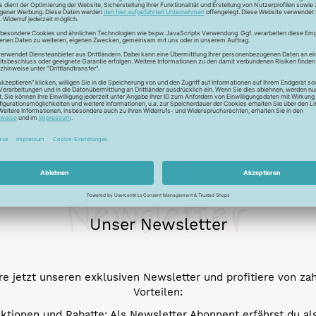
ur Lichtreflektion und glänzen deshalb besonders. Durch den tr
 Verstick- und Vernähbarkeit. Darüber hinaus bleibt der tolle 
mehr.
Newsletter
Unser Newsletter
e jetzt unseren exklusiven Newsletter und profitiere von za
Vorteilen:
ktionen und Rabatte: Als Newsletter Abonnent erfährst du al