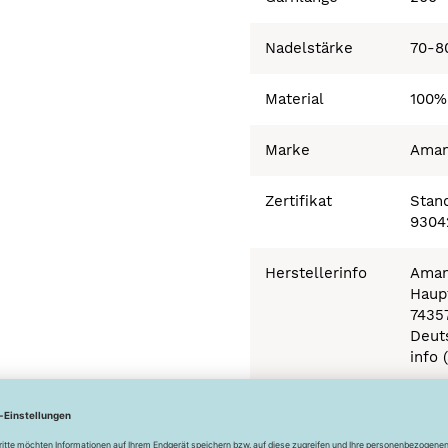
Nadelstärke
70-8
Material
100%
Marke
Ama
Zertifikat
Stand
9304
Herstellerinfo
Aman
Haupt
7435
Deut
info 
Besonderheiten
Ökot