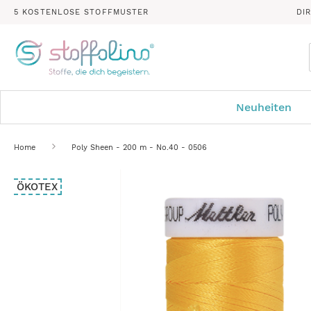
5 KOSTENLOSE STOFFMUSTER
DI
Neuheiten
Home
Poly Sheen - 200 m - No.40 - 0506
Zum
ÖKOTEX
Ende
der
Bildergalerie
springen