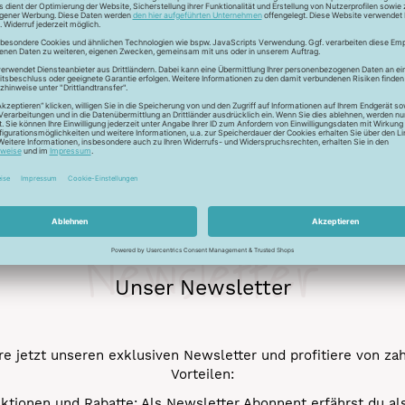
ur Lichtreflektion und glänzen deshalb besonders. Durch den tr
 Verstick- und Vernähbarkeit. Darüber hinaus bleibt der tolle 
mehr.
Newsletter
Unser Newsletter
e jetzt unseren exklusiven Newsletter und profitiere von za
Vorteilen:
ktionen und Rabatte: Als Newsletter Abonnent erfährst du al