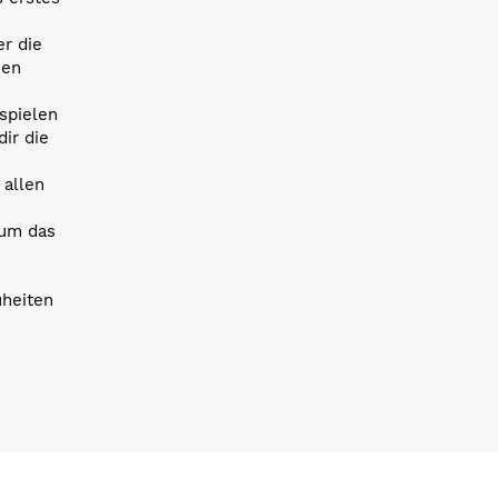
r die
uen
spielen
dir die
 allen
 um das
uheiten