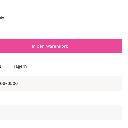
age
In den Warenkorb
l
Fragen?
406-0506