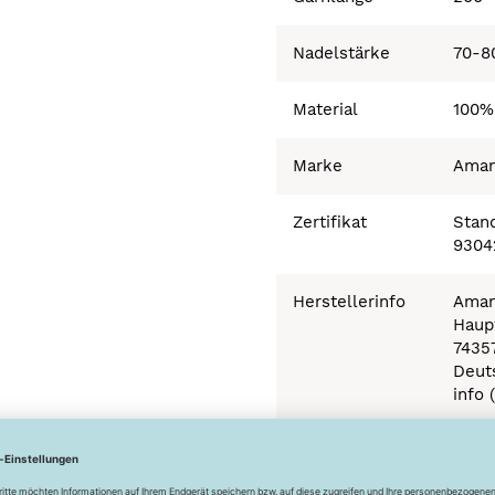
Nadelstärke
70-8
Material
100%
Marke
Ama
Zertifikat
Stand
9304
Herstellerinfo
Aman
Haupt
7435
Deut
info 
Besonderheiten
Ökot