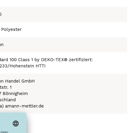
0
 Polyester
nn
ard 100 Class 1 by OEKO-TEX® zertifiziert:
233/Hohenstein HTTI
n Handel GmbH
str. 1
7 Bönnigheim
schland
(a) amann-mettler.de
ex