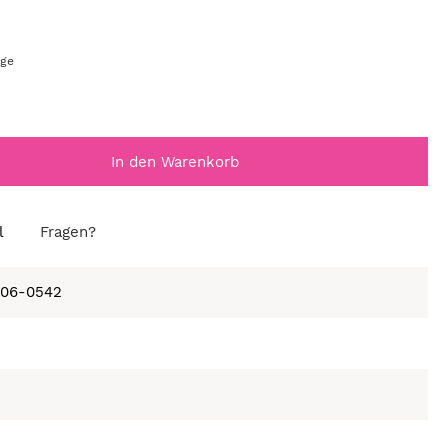
age
In den Warenkorb
l
Fragen?
406-0542