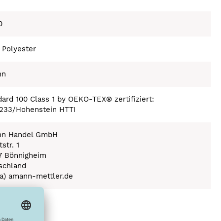
0
 Polyester
nn
ard 100 Class 1 by OEKO-TEX® zertifiziert:
233/Hohenstein HTTI
n Handel GmbH
str. 1
7 Bönnigheim
schland
(a) amann-mettler.de
ex