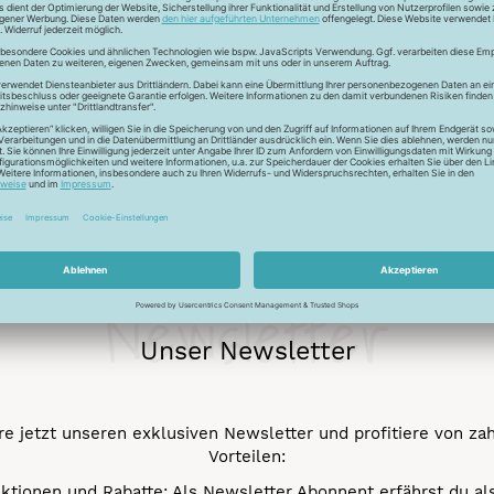
ur Lichtreflektion und glänzen deshalb besonders. Durch den tr
 Verstick- und Vernähbarkeit. Darüber hinaus bleibt der tolle 
mehr.
Newsletter
Unser Newsletter
e jetzt unseren exklusiven Newsletter und profitiere von za
Vorteilen:
ktionen und Rabatte: Als Newsletter Abonnent erfährst du al