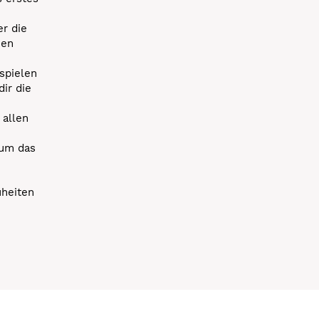
r die
uen
spielen
dir die
 allen
 um das
uheiten