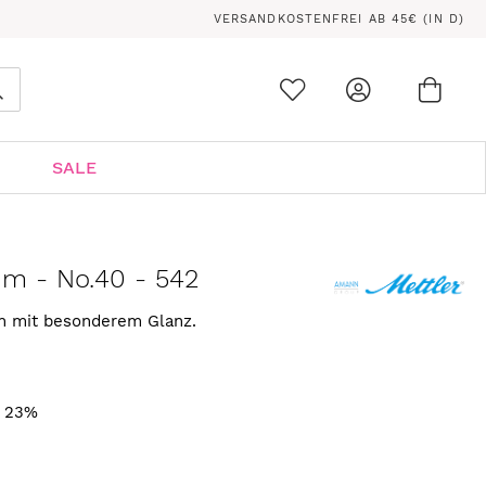
VERSANDKOSTENFREI AB 45€ (IN D)
Ware
0
Suche
SALE
 m - No.40 - 542
rn mit besonderem Glanz.
. 23%