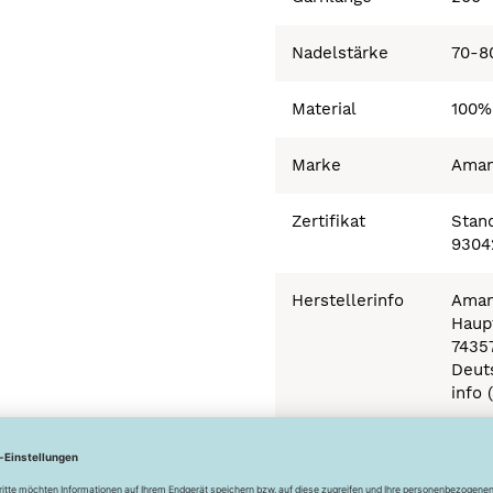
Nadelstärke
70-8
Material
100%
Marke
Ama
Zertifikat
Stand
9304
Herstellerinfo
Aman
Haupt
7435
Deut
info 
Besonderheiten
Ökot