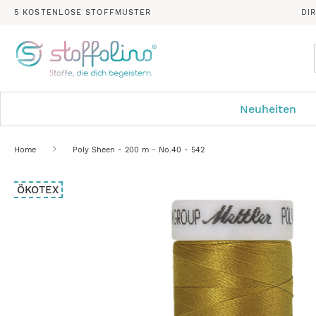
5 KOSTENLOSE STOFFMUSTER
DI
Neuheiten
Home
Poly Sheen - 200 m - No.40 - 542
Zum
ÖKOTEX
Ende
der
Bildergalerie
springen