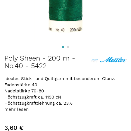
Zum
Poly Sheen - 200 m -
Anfang
No.40 - 5422
der
Bildergalerie
springen
Ideales Stick- und Quiltgarn mit besonderem Glanz.
Fadenstärke 40
Nadelstärke 70-80
Höchstzugkraft ca. 1190 cN
Höchstzugkraftdehnung ca. 23%
mehr lesen
3,60 €