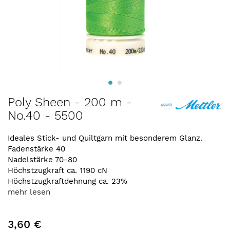
Zum
Poly Sheen - 200 m -
Anfang
No.40 - 5500
der
Bildergalerie
springen
Ideales Stick- und Quiltgarn mit besonderem Glanz.
Fadenstärke 40
Nadelstärke 70-80
Höchstzugkraft ca. 1190 cN
Höchstzugkraftdehnung ca. 23%
mehr lesen
3,60 €